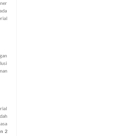
iner
pada
rial
ngan
lusi
unan
ial
udah
jasa
en 2