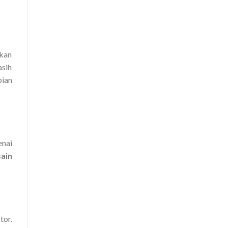
kan
asih
pian
enai
sain
tor.