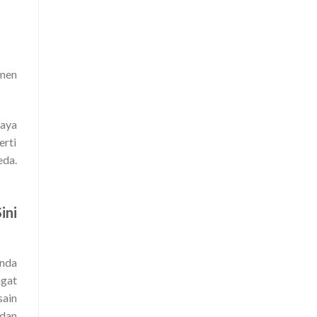
emen
paya
erti
eda.
ini
anda
ngat
sain
 dan