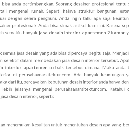
bisa anda pertimbangkan. Seorang desainer profesional tentu 
ail mengenai rumah. Seperti halnya struktur bangunan, este
ai dengan selera penghuni. Anda ingin tahu apa saja keuntu
iner profesional? Anda bisa simak artikel kami ini. Karena sep
udah semakin banyak
jasa desain interior apartemen 2 kamar
y
semua jasa desain yang ada bisa dipercaya begitu saja. Menjad
n selektif dalam membedakan jasa desain interior tersebut. Apa
in interior apartemen
terbaik tersebut dimana. Maka anda 
terior di perusahaanarsitektur.com. Ada banyak keuntungan 
Maka dari itu, percayakan kebutuhan desain interior anda hanya de
ebih jelasnya mengenai perusahaanarsitektur.com. Ketahui 
a desain interior, seperti:
an menemukan kesulitan untuk menentukan desain apa yang be