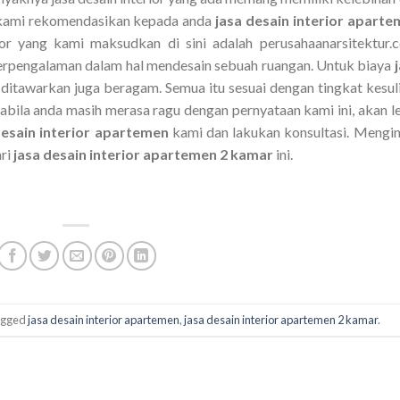
n kami rekomendasikan kepada anda
jasa desain interior apart
rior yang kami maksudkan di sini adalah perusahaanarsitektur.
berpengalaman dalam hal mendesain sebuah ruangan. Untuk biaya
 ditawarkan juga beragam. Semua itu sesuai dengan tingkat kesul
pabila anda masih merasa ragu dengan pernyataan kami ini, akan l
desain interior apartemen
kami dan lakukan konsultasi. Mengi
ari
jasa desain interior apartemen 2 kamar
ini.
agged
jasa desain interior apartemen
,
jasa desain interior apartemen 2 kamar
.