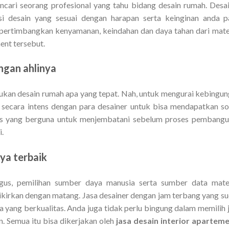
encari seorang profesional yang tahu bidang desain rumah. Desa
i desain yang sesuai dengan harapan serta keinginan anda 
ertimbangkan kenyamanan, keindahan dan daya tahan dari mate
nt tersebut.
ngan ahlinya
kan desain rumah apa yang tepat. Nah, untuk mengurai kebingu
u secara intens dengan para desainer untuk bisa mendapatkan so
ses yang berguna untuk menjembatani sebelum proses pembang
.
ya terbaik
us, pemilihan sumber daya manusia serta sumber data mater
ikirkan dengan matang. Jasa desainer dengan jam terbang yang s
a yang berkualitas. Anda juga tidak perlu bingung dalam memilih 
n. Semua itu bisa dikerjakan oleh
jasa desain interior apartem