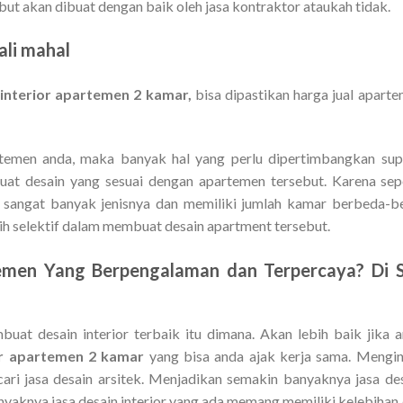
but akan dibuat dengan baik oleh jasa kontraktor ataukah tidak.
ali mahal
 interior apartemen 2 kamar,
bisa dipastikan harga jual apart
rtemen anda, maka banyak hal yang perlu dipertimbangkan su
at desain yang sesuai dengan apartemen tersebut. Karena sep
 sangat banyak jenisnya dan memiliki jumlah kamar berbeda-b
 selektif dalam membuat desain apartment tersebut.
temen Yang Berpengalaman dan Terpercaya? Di S
uat desain interior terbaik itu dimana. Akan lebih baik jika 
ior apartemen 2 kamar
yang bisa anda ajak kerja sama. Mengi
i jasa desain arsitek. Menjadikan semakin banyaknya jasa de
anyaknya jasa desain interior yang ada memang memiliki kelebihan