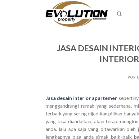
Skip
to
content
JASA DESAIN INTER
INTERIO
POST
Jasa desain interior apartemen
sepertin
menggandrungi rumah yang sederhana, min
terbaik yang sering dijadikan pilihan banya
yang bisa diandalkan, akan tetapi mungki
anda. lalu apa saja yang ditawarkan oleh
lengkapnya bisa anda simak baik-baik b