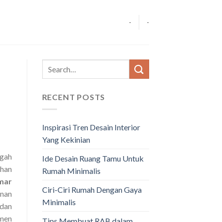
-
-
RECENT POSTS
Inspirasi Tren Desain Interior
Yang Kekinian
ngah
Ide Desain Ruang Tamu Untuk
ihan
Rumah Minimalis
amar
Ciri-Ciri Rumah Dengan Gaya
inan
Minimalis
 dan
emen
Tips Membuat RAB dalam