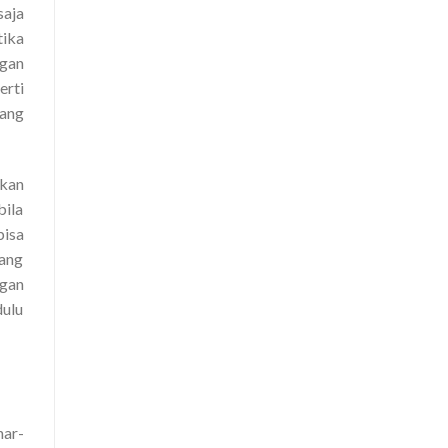
saja
tika
ngan
erti
ang
ikan
bila
bisa
yang
ngan
dulu
nar-