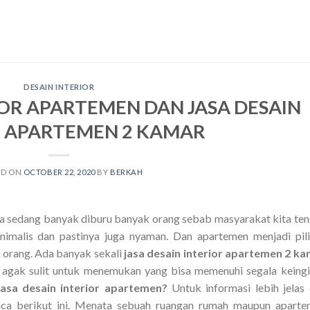
DESAIN INTERIOR
IOR APARTEMEN DAN JASA DESAIN
R APARTEMEN 2 KAMAR
ED ON
OCTOBER 22, 2020
BY
BERKAH
ya sedang banyak diburu banyak orang sebab masyarakat kita te
imalis dan pastinya juga nyaman. Dan apartemen menjadi pil
k orang. Ada banyak sekali
jasa desain interior apartemen 2 k
n agak sulit untuk menemukan yang bisa memenuhi segala keing
jasa desain interior apartemen?
Untuk informasi lebih jelas
aca berikut ini. Menata sebuah ruangan rumah maupun apart