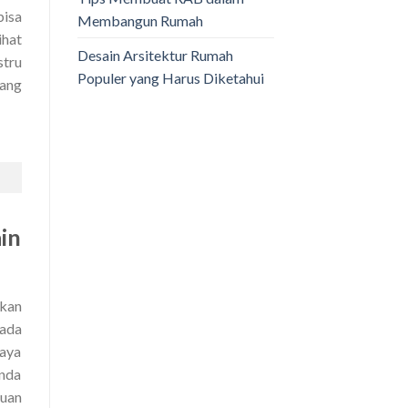
isa
Membangun Rumah
ihat
Desain Arsitektur Rumah
stru
Populer yang Harus Diketahui
uang
in
skan
ada
caya
anda
tuan