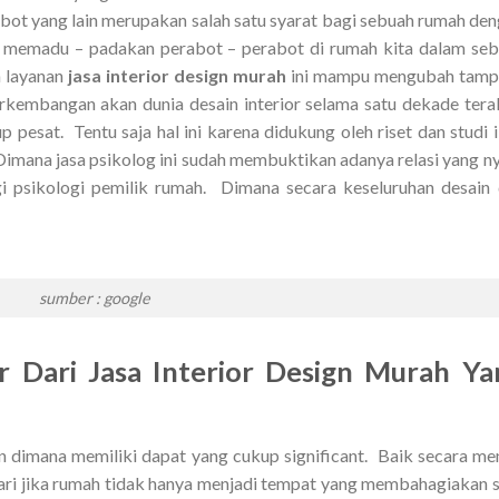
bot yang lain merupakan salah satu syarat bagi sebuah rumah de
t memadu – padakan perabot – perabot di rumah kita dalam se
a layanan
jasa interior design murah
ini mampu mengubah tamp
rkembangan akan dunia desain interior selama satu dekade tera
esat. Tentu saja hal ini karena didukung oleh riset dan studi 
imana jasa psikolog ini sudah membuktikan adanya relasi yang n
i psikologi pemilik rumah. Dimana secara keseluruhan desain
sumber : google
r Dari Jasa Interior Design Murah Ya
n dimana memiliki dapat yang cukup significant. Baik secara me
ari jika rumah tidak hanya menjadi tempat yang membahagiakan s