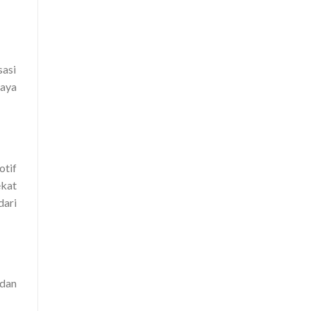
sasi
gaya
otif
ekat
dari
 dan