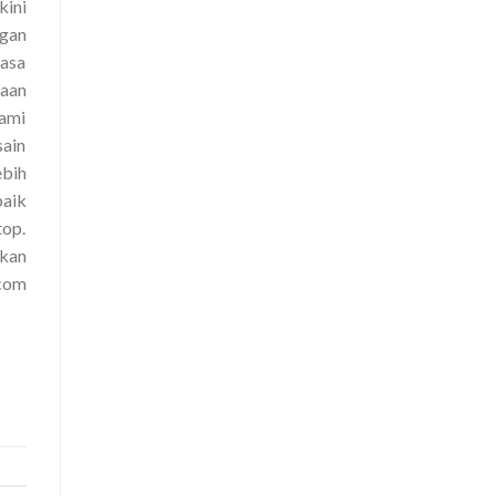
kini
gan
Jasa
taan
kami
sain
ebih
baik
top.
ikan
.com