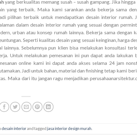
rah
yang berkualitas memang susah – susah gampang. Jika hingga 
in yang terbaik. Maka kami sarankan anda bekerja sama den
adi pilihan terbaik untuk mendapatkan desain interior rumah. 
galaman dalam desain interior rumah yang sesuai dengan permin
modern, urban atau konsep rumah lainnya. Bekerja sama dengan 
ungan. Seperti kualitas desain yang sesuai keinginan, harga de
l lainnya. Sebelumnya pun klien bisa melakukan konsultasi terl
rja. Untuk melakukan pemesanan ini pun dapat anda lakukan 
mesanan online kami ini dapat anda akses selama 24 jam nons
utamakan. Jadi untuk bahan, material dan finishing tetap kami ber
as. Maka dari itu jangan ragu menjadikan perusahaanarsitektur
n
desain interior
and tagged
jasa interior design murah
.