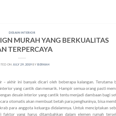
DESAIN INTERIOR
SIGN MURAH YANG BERKUALITAS
AN TERPERCAYA
STED ON
JULY 29, 2019
BY
BERKAH
 – akhir ini banyak dicari oleh beberapa kalangan. Terutama 
terior yang cantik dan menarik. Hampir semua orang pasti memi
ngan desain interior yang cantik tentu menjadi dambaan bagi se
secara otomatis akan membuat betah para penghuninya, bisa mem
 akrab para anggota keluarga didalamnya. Untuk menciptakan se
ali faktor yang harus ditambahkan dalam elemen rumah terse