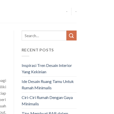
-
-
RECENT POSTS
Inspirasi Tren Desain Interior
Yang Kekinian
bagi
Ide Desain Ruang Tamu Untuk
liki
Rumah Minimalis
tiap
Ciri-Ciri Rumah Dengan Gaya
beri
Minimalis
buah
but.
Tips Membuat RAB dalam