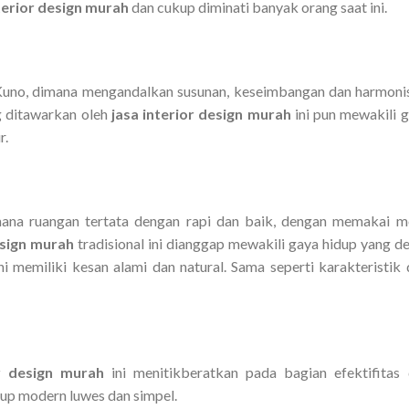
nterior design murah
dan cukup diminati banyak orang saat ini.
 Kuno, dimana mengandalkan susunan, keseimbangan dan harmoni
g ditawarkan oleh
jasa interior design murah
ini pun mewakili 
r.
ana ruangan tertata dengan rapi dan baik, dengan memakai m
esign murah
tradisional ini dianggap mewakili gaya hidup yang d
ini memiliki kesan alami dan natural. Sama seperti karakteristik 
or design murah
ini menitikberatkan pada bagian efektifitas
dup modern luwes dan simpel.