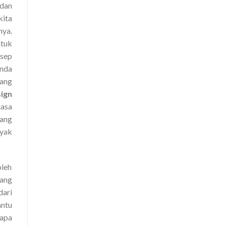
 dan
kita
nya.
ntuk
sep
anda
ang
sign
jasa
rang
nyak
oleh
mang
dari
ntu
rapa