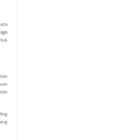
bata
sign
ntuk
 dan
maan
 dan
ling
yang