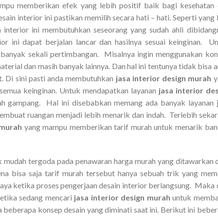
mpu memberikan efek yang lebih positif baik bagi kesehatan
ain interior ini pastikan memilih secara hati – hati. Seperti yang 
interior ini membutuhkan seseorang yang sudah ahli dibidang
r ini dapat berjalan lancar dan hasilnya sesuai keinginan. U
anyak sekali pertimbangan. Misalnya ingin menggunakan kon
terial dan masih banyak lainnya. Dan hal ini tentunya tidak bisa 
t. Di sini pasti anda membutuhkan
jasa interior design murah
y
semua keinginan. Untuk mendapatkan layanan
jasa interior de
usah gampang. Hal ini disebabkan memang ada banyak layanan 
embuat ruangan menjadi lebih menarik dan indah. Terlebih seka
n murah
yang mampu memberikan tarif murah untuk menarik ba
idak mudah tergoda pada penawaran harga murah yang ditawarkan 
na bisa saja tarif murah tersebut hanya sebuah trik yang me
a ketika proses pengerjaan desain interior berlangsung. Maka 
 ketika sedang mencari
jasa interior design murah
untuk memba
 beberapa konsep desain yang diminati saat ini. Berikut ini bebe