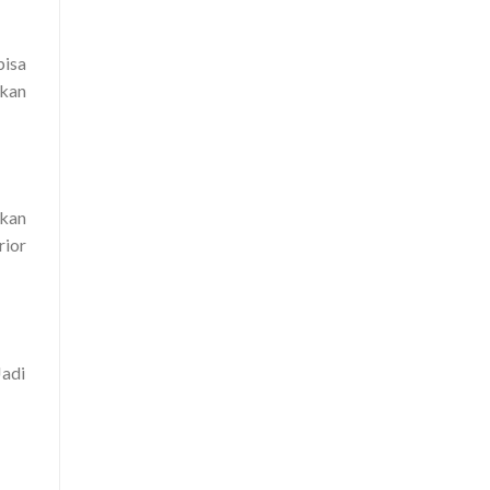
bisa
ikan
tkan
rior
Jadi