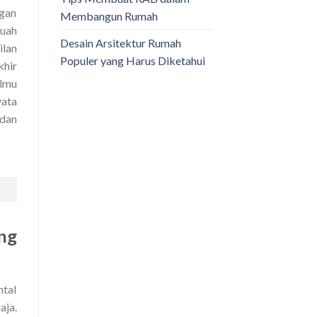
ngan
Membangun Rumah
buah
Desain Arsitektur Rumah
ilan
Populer yang Harus Diketahui
khir
ilmu
yata
 dan
ng
ntal
aja.