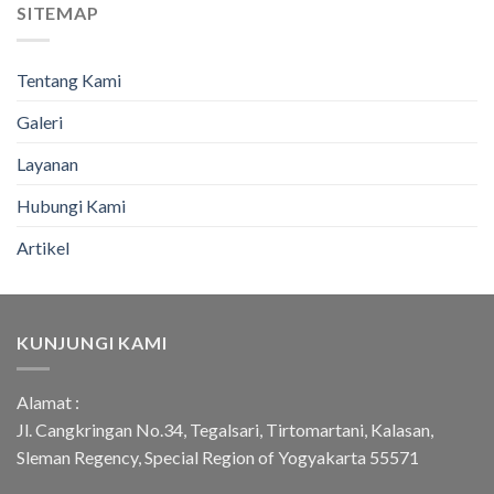
SITEMAP
Tentang Kami
Galeri
Layanan
Hubungi Kami
Artikel
KUNJUNGI KAMI
Alamat :
Jl. Cangkringan No.34, Tegalsari, Tirtomartani, Kalasan,
Sleman Regency, Special Region of Yogyakarta 55571