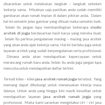
disarankan untuk melakukan langkah – langkah sebelum
bekerja sama. Misalnya saja pastikan anda sudah memiliki
gambaran akan rumah impian di dalam pikiran anda. Dalam
hal ini semakin jelas gambar yang dibuat maka semakin baik.
Selain itu jangan lupa membandingkan beberapa
studio
arsitek di jogja
berdasarkan hasil karya yang mereka buat.
Selain itu periksa pengalaman masing – masing jasa arsitek
yang akan anda ajak bekerja sama. Hal ini berlaku juga untuk
layanan arsitek yang sudah berpengalaman serta profesional.
Dimana anda akan mendapatkan kepercayaan untuk
merancang rumah baru anda. Selain itu anda juga jangan lupa
mencoba untuk mendapatkan daftar terkini.
Terkait klien – klien
jasa arsitek rumah jogja
tersebut. Yang
memang dapat dihubungi untuk menanyakan kinerja masa
lalunya. Untuk anda yang hingga kini masih kesulitan untuk
mendapatkan layanan
jasa arsitek rumah jogja
yang
profesional. Maka kami sarankan mengetahui ciri – ciri jasa