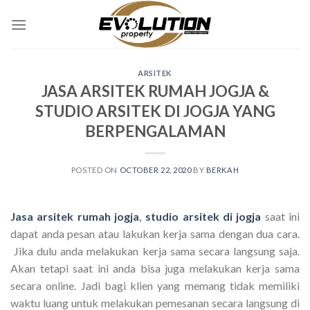
Skip
to
content
ARSITEK
JASA ARSITEK RUMAH JOGJA &
STUDIO ARSITEK DI JOGJA YANG
BERPENGALAMAN
POSTED ON
OCTOBER 22, 2020
BY
BERKAH
Jasa arsitek rumah jogja
,
studio arsitek di jogja
saat ini
dapat anda pesan atau lakukan kerja sama dengan dua cara.
Jika dulu anda melakukan kerja sama secara langsung saja.
Akan tetapi saat ini anda bisa juga melakukan kerja sama
secara online. Jadi bagi klien yang memang tidak memiliki
waktu luang untuk melakukan pemesanan secara langsung di