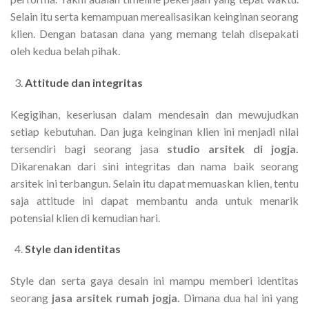
Selain itu serta kemampuan merealisasikan keinginan seorang
klien. Dengan batasan dana yang memang telah disepakati
oleh kedua belah pihak.
Attitude dan integritas
Kegigihan, keseriusan dalam mendesain dan mewujudkan
setiap kebutuhan. Dan juga keinginan klien ini menjadi nilai
tersendiri bagi seorang jasa
studio arsitek di jogja.
Dikarenakan dari sini integritas dan nama baik seorang
arsitek ini terbangun. Selain itu dapat memuaskan klien, tentu
saja attitude ini dapat membantu anda untuk menarik
potensial klien di kemudian hari.
Style dan identitas
Style dan serta gaya desain ini mampu memberi identitas
seorang
jasa arsitek rumah jogja.
Dimana dua hal ini yang