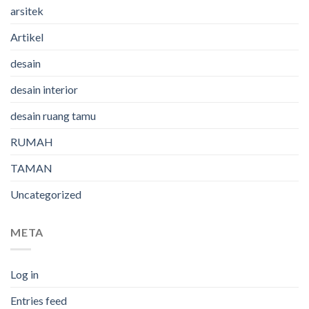
arsitek
Artikel
desain
desain interior
desain ruang tamu
RUMAH
TAMAN
Uncategorized
META
Log in
Entries feed