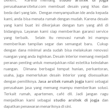
perusahaanarsitetur.com membuat desain yang khas dan
beda dari yang lain. Dengan menyampaikan ide anda kepada
kami, anda bisa menata rumah dengan mudah. Karena desain
yang kami buat ini dikerjakan dengan tum yang ahli di
bidangnya. Layanan kami siap memberikan garansi service
yang terbaik. Selain itu renovasi rumah ini mampu
memberikan tampilan segar dan semangat baru. Cukup
dengan dana minimal anda sudah bisa melakukan renovasi
ruangan yang anda inginkan. Desain interior memang menjadi
peranan penting untuk menunjukkan nilai estetika keindahan
ruangan. Dimana berbagai tempat hunian, perkantoran,
usaha, juga memerlukan desain interior yang disesuaikan
dengan pemiliknya.
Jasa arsitek rumah jogja
kami sebagai
perusahaan jasa yang memang mampu memberikan solusi.
Terkait rumah, apartemen, café dll. Jadi jangan ragu
menjadikan kami sebagai
studio arsitek di jogja
dan
dapatkan penawaran menariknya di sini.