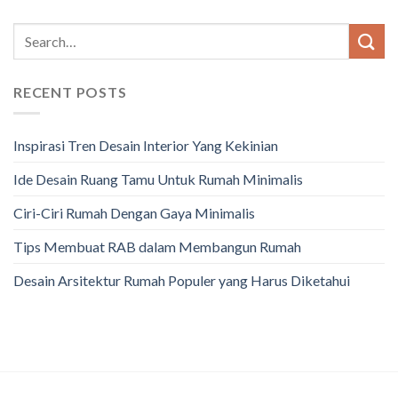
RECENT POSTS
Inspirasi Tren Desain Interior Yang Kekinian
Ide Desain Ruang Tamu Untuk Rumah Minimalis
Ciri-Ciri Rumah Dengan Gaya Minimalis
Tips Membuat RAB dalam Membangun Rumah
Desain Arsitektur Rumah Populer yang Harus Diketahui