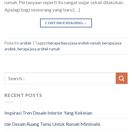
rumah. Pertanyaan seperti itu sangat wajar sekali dilakukan.
Apalagi bagi seseorang yang baru […]
CONTINUE READING
→
Posted in
arsitek
|
Tagged
berapa biaya jasa arsitek rumah
,
berapa jasa
arsitek
,
berapa jasa arsitek rumah
RECENT POSTS
Inspirasi Tren Desain Interior Yang Kekinian
Ide Desain Ruang Tamu Untuk Rumah Minimalis