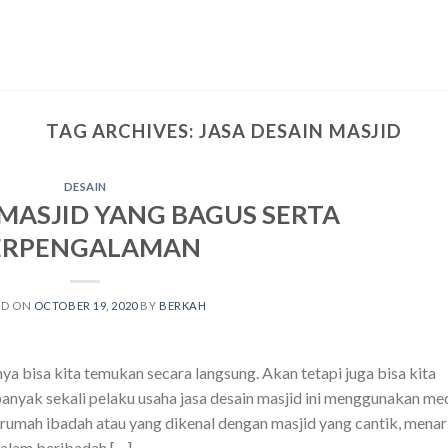
TAG ARCHIVES:
JASA DESAIN MASJID
DESAIN
 MASJID YANG BAGUS SERTA
ERPENGALAMAN
ED ON
OCTOBER 19, 2020
BY
BERKAH
ya bisa kita temukan secara langsung. Akan tetapi juga bisa kita
banyak sekali pelaku usaha jasa desain masjid ini menggunakan me
rumah ibadah atau yang dikenal dengan masjid yang cantik, menar
alam beribadah […]