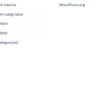
in interior
WordPress.org
in ruang tamu
MAH
MAN
ategorized