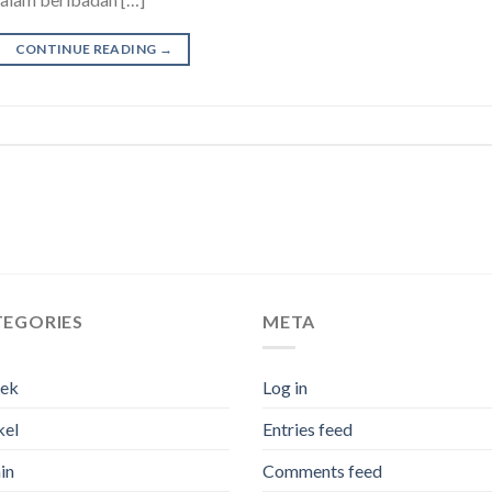
CONTINUE READING
→
TEGORIES
META
tek
Log in
kel
Entries feed
in
Comments feed