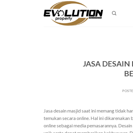
Skip
to
content
JASA DESAIN
B
POST
Jasa desain masjid saat ini memang tidak han
temukan secara online. Hal ini dikarenakan 
online sebagai media pemasarannya. Desain 
unik serta dapat memberikan kekhususan. D