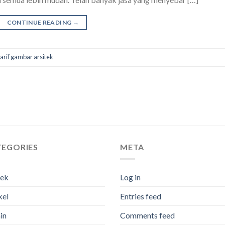
CONTINUE READING
→
tarif gambar arsitek
TEGORIES
META
tek
Log in
kel
Entries feed
in
Comments feed