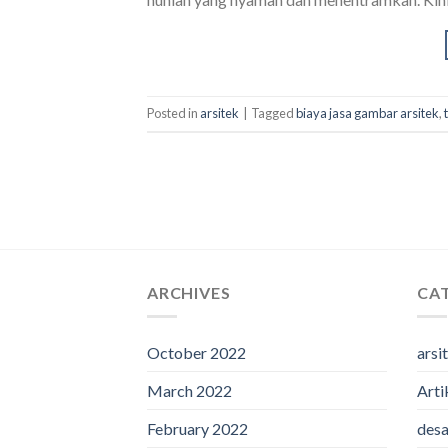
Posted in
arsitek
|
Tagged
biaya jasa gambar arsitek
,
ARCHIVES
CA
October 2022
arsi
March 2022
Arti
February 2022
desa