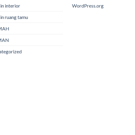
in interior
WordPress.org
in ruang tamu
MAH
MAN
ategorized