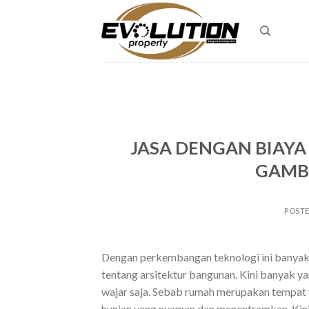
Skip
to
content
JASA DENGAN BIAYA
GAMB
POST
Dengan perkembangan teknologi ini banyak 
tentang arsitektur bangunan. Kini banyak
wajar saja. Sebab rumah merupakan tempat 
hunian yang nyaman dan menentramkan. Kini