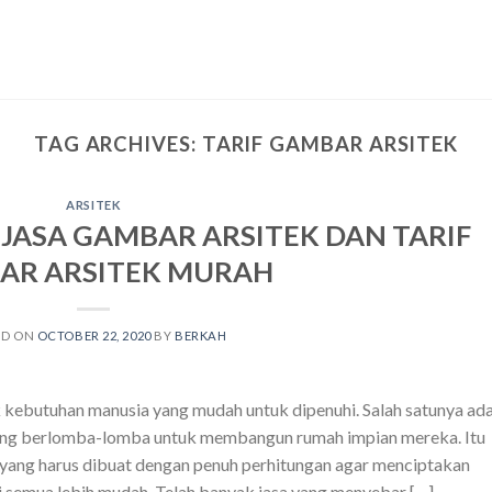
TAG ARCHIVES:
TARIF GAMBAR ARSITEK
ARSITEK
 JASA GAMBAR ARSITEK DAN TARIF
AR ARSITEK MURAH
ED ON
OCTOBER 22, 2020
BY
BERKAH
kebutuhan manusia yang mudah untuk dipenuhi. Salah satunya ad
 yang berlomba-lomba untuk membangun rumah impian mereka. Itu
yang harus dibuat dengan penuh perhitungan agar menciptakan
 semua lebih mudah. Telah banyak jasa yang menyebar […]