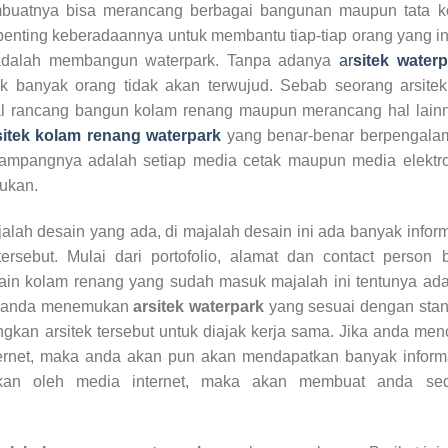
buatnya bisa merancang berbagai bangunan maupun tata ko
 penting keberadaannya untuk membantu tiap-tiap orang yang i
adalah membangun waterpark. Tanpa adanya
ar
sitek waterp
k banyak orang tidak akan terwujud. Sebab seorang arsitek
al rancang bangun kolam renang maupun merancang hal lainn
sitek kolam renang waterpark
yang benar-benar berpengala
ampangnya adalah setiap media cetak maupun media elektro
lukan.
ajalah desain yang ada, di majalah desain ini ada banyak infor
ersebut. Mulai dari portofolio, alamat dan contact person 
in kolam renang yang sudah masuk majalah ini tentunya ada
ika anda menemukan
arsitek waterpark
yang sesuai dengan stan
kan arsitek tersebut untuk diajak kerja sama. Jika anda men
ternet, maka anda akan pun akan mendapatkan banyak inform
kan oleh media internet, maka akan membuat anda sedi