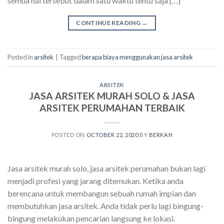
semua hal tersebut dalam satu waktu tentu saja […]
CONTINUE READING
→
Posted in
arsitek
|
Tagged
berapa biaya menggunakan jasa arsitek
ARSITEK
JASA ARSITEK MURAH SOLO & JASA
ARSITEK PERUMAHAN TERBAIK
POSTED ON
OCTOBER 22, 2020
BY
BERKAH
Jasa arsitek murah solo, jasa arsitek perumahan bukan lagi
menjadi profesi yang jarang ditemukan. Ketika anda
berencana untuk membangun sebuah rumah impian dan
membutuhkan jasa arsitek. Anda tidak perlu lagi bingung-
bingung melakukan pencarian langsung ke lokasi.