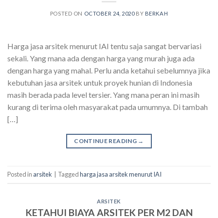
POSTED ON
OCTOBER 24, 2020
BY
BERKAH
Harga jasa arsitek menurut IAI tentu saja sangat bervariasi
sekali. Yang mana ada dengan harga yang murah juga ada
dengan harga yang mahal. Perlu anda ketahui sebelumnya jika
kebutuhan jasa arsitek untuk proyek hunian di Indonesia
masih berada pada level tersier. Yang mana peran ini masih
kurang di terima oleh masyarakat pada umumnya. Di tambah
[…]
CONTINUE READING
→
Posted in
arsitek
|
Tagged
harga jasa arsitek menurut IAI
ARSITEK
KETAHUI BIAYA ARSITEK PER M2 DAN