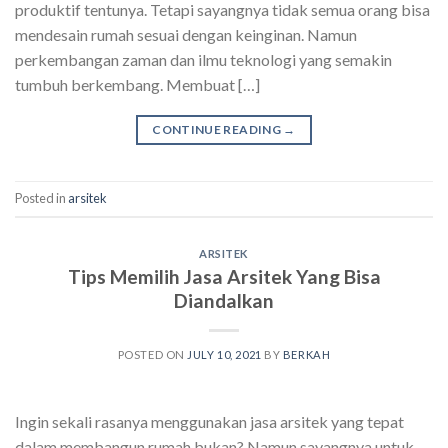
produktif tentunya. Tetapi sayangnya tidak semua orang bisa
mendesain rumah sesuai dengan keinginan. Namun
perkembangan zaman dan ilmu teknologi yang semakin
tumbuh berkembang. Membuat […]
CONTINUE READING
→
Posted in
arsitek
ARSITEK
Tips Memilih Jasa Arsitek Yang Bisa
Diandalkan
POSTED ON
JULY 10, 2021
BY
BERKAH
Ingin sekali rasanya menggunakan jasa arsitek yang tepat
dalam membangun rumah bukan? Namun sayangnya untuk