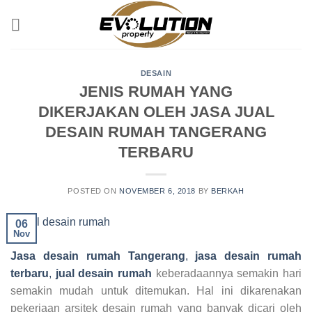
Skip
to
content
DESAIN
JENIS RUMAH YANG
DIKERJAKAN OLEH JASA JUAL
DESAIN RUMAH TANGERANG
TERBARU
POSTED ON
NOVEMBER 6, 2018
BY
BERKAH
06
Nov
Jasa desain rumah Tangerang
,
jasa desain rumah
terbaru
,
jual desain rumah
keberadaannya semakin hari
semakin mudah untuk ditemukan. Hal ini dikarenakan
pekerjaan arsitek desain rumah yang banyak dicari oleh