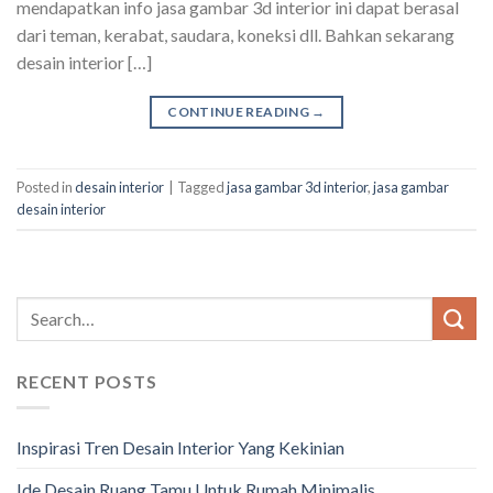
mendapatkan info jasa gambar 3d interior ini dapat berasal
dari teman, kerabat, saudara, koneksi dll. Bahkan sekarang
desain interior […]
CONTINUE READING
→
Posted in
desain interior
|
Tagged
jasa gambar 3d interior
,
jasa gambar
desain interior
RECENT POSTS
Inspirasi Tren Desain Interior Yang Kekinian
Ide Desain Ruang Tamu Untuk Rumah Minimalis