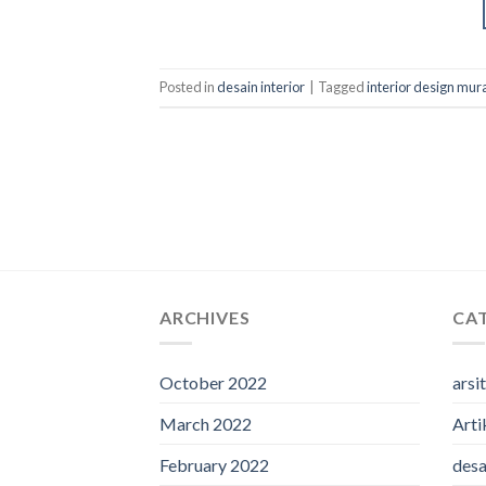
Posted in
desain interior
|
Tagged
interior design mur
ARCHIVES
CA
October 2022
arsi
March 2022
Arti
February 2022
desa