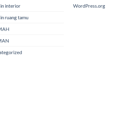
in interior
WordPress.org
in ruang tamu
MAH
MAN
ategorized