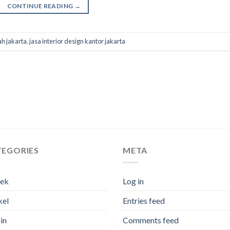
CONTINUE READING
→
ah jakarta
,
jasa interior design kantor jakarta
TEGORIES
META
tek
Log in
kel
Entries feed
in
Comments feed