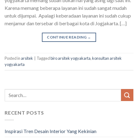
yogyakarta memang sudah bukan hal yang asing lagi saat ini.
Karena memang beberapa layanan ini sudah sangat mudah
untuk dijumpai. Apalagi keberadaan layanan ini sudah cukup
menjamur dan tersebar di berbagai kota di Jogjakarta. […]
CONTINUE READING
→
Posted in
arsitek
|
Tagged
biro arsitek yogyakarta
,
konsultan arsitek
yogyakarta
RECENT POSTS
Inspirasi Tren Desain Interior Yang Kekinian